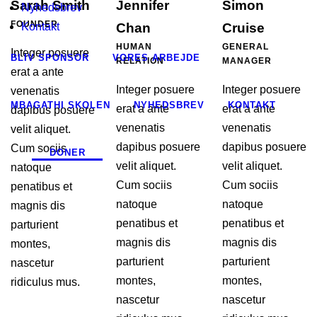
Sarah Smith
Jennifer
Simon
Nyhedsbrev
FOUNDER
Kontakt
Chan
Cruise
HUMAN
GENERAL
Integer posuere
BLIV SPONSOR
VORES ARBEJDE
RELATION
MANAGER
erat a ante
Integer posuere
Integer posuere
venenatis
MBAGATHI SKOLEN
NYHEDSBREV
KONTAKT
erat a ante
erat a ante
dapibus posuere
venenatis
venenatis
velit aliquet.
dapibus posuere
dapibus posuere
Cum sociis
DONER
velit aliquet.
velit aliquet.
natoque
Cum sociis
Cum sociis
penatibus et
natoque
natoque
magnis dis
penatibus et
penatibus et
parturient
magnis dis
magnis dis
montes,
parturient
parturient
nascetur
montes,
montes,
ridiculus mus.
nascetur
nascetur