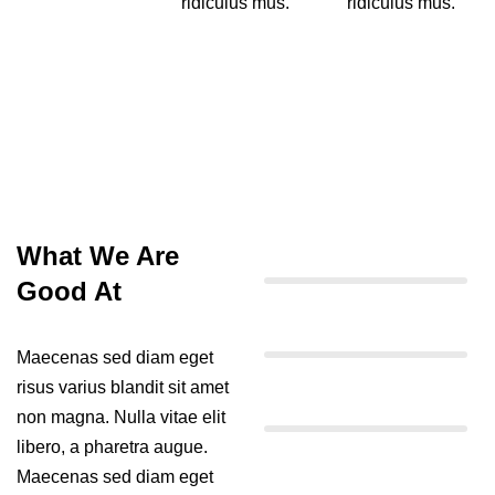
ridiculus mus.
ridiculus mus.
What We Are
100%
CHARITY
Good At
95%
GOES TO ANIMALS
Maecenas sed diam eget
risus varius blandit sit amet
85%
CURE THE NATURE
non magna. Nulla vitae elit
libero, a pharetra augue.
70%
Maecenas sed diam eget
WATER