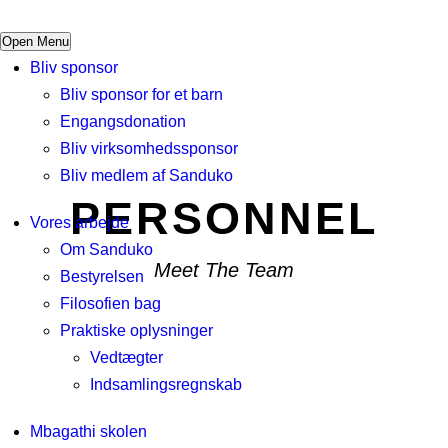
Open Menu
Bliv sponsor
Bliv sponsor for et barn
Engangsdonation
Bliv virksomhedssponsor
Bliv medlem af Sanduko
PERSONNEL
Vores arbejde
Om Sanduko
Meet The Team
Bestyrelsen
Filosofien bag
Praktiske oplysninger
Vedtægter
Indsamlingsregnskab
Mbagathi skolen