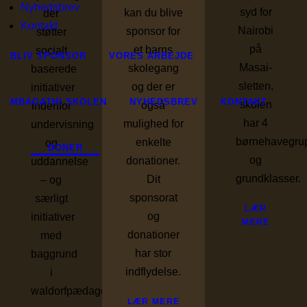
Nyhedsbrev
syd for
kan du blive
der
Kontakt
Nairobi
sponsor for
støtter
på
et barns
socialt
BLIV SPONSOR
VORES ARBEJDE
Masai-
skolegang
baserede
sletten,
og der er
initiativer
MBAGATHI SKOLEN
NYHEDSBREV
KONTAKT
skolen
også
indenfor
har 4
mulighed for
undervisning
børnehavegru
enkelte
og
DONER
og
donationer.
uddannelse
grundklasser.
Dit
– og
sponsorat
særligt
LÆR
og
initiativer
MERE
donationer
med
har stor
baggrund
indflydelse.
i
waldorfpædagogikken.
LÆR MERE