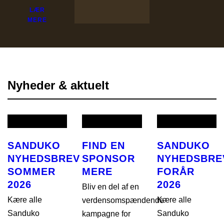
LÆR
MERE
Nyheder & aktuelt
SANDUKO
FIND EN
SANDUKO
NYHEDSBREV
SPONSOR
NYHEDSBRE
SOMMER
MERE
FORÅR
2026
2026
Bliv en del af en
Kære alle
Kære alle
verdensomspændende
Sanduko
Sanduko
kampagne for