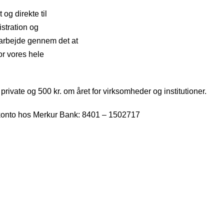
og direkte til
istration og
s arbejde gennem det at
r vores hele
rivate og 500 kr. om året for virksomheder og institutioner.
 konto hos Merkur Bank: 8401 – 1502717